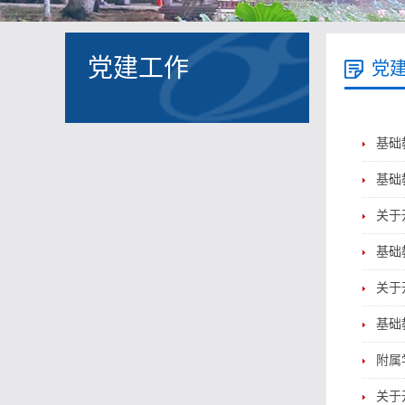
党建工作
党
基础
基础
关于
基础
关于
基础
附属
关于