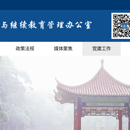
政策法规
媒体聚焦
党建工作