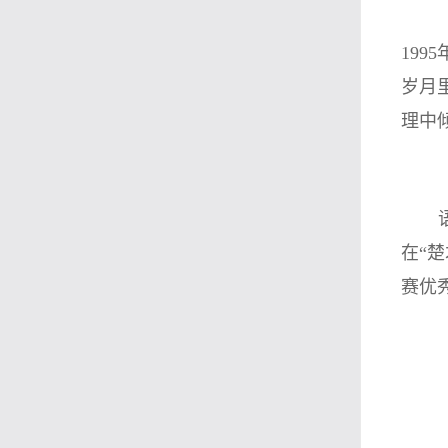
19
岁月
理中
在“
赛优