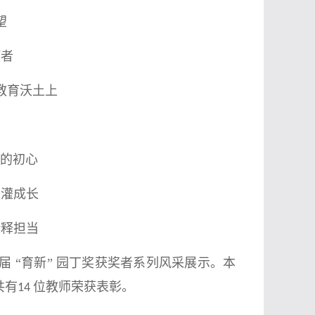
望
灯者
教育沃土上
”的初心
浇灌成长
诠释担当
 “育新” 园丁奖获奖者系列风采展示。本
共有
位教师荣获表彰。
14