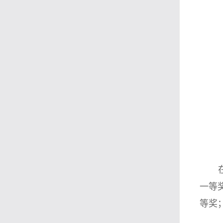
一等
等奖