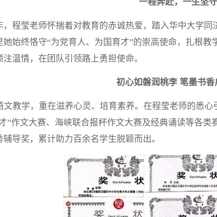
一程奔赴，一生坚
95年，程莹老师怀揣着对教育的赤诚热爱，踏入华中大学同
里她始终恪守“为党育人、为国育才”的崇高使命，扎根教
倾注温情，在团队引领路上勇担使命。
初心如磐润桃李
笔墨书香
语文教学，重在滋养心灵、培育素养。在程莹老师的悉心
楚才”作文大赛、海峡联合报杯作文大赛及经典诵读等各类
秀辅导奖，累计助力百余名学生脱颖而出。