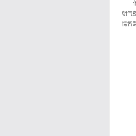
朝气
情智