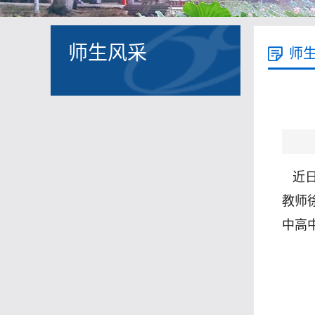
师生风采
师
近
教师
中高