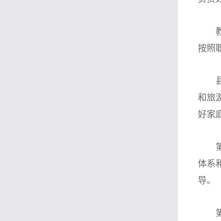
教育
按照
县级
和旅
好家
第七
体系
导。
第八