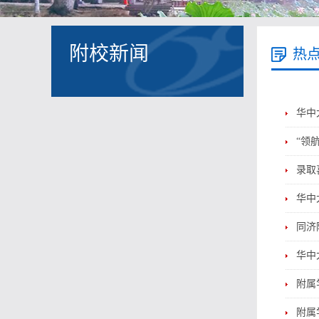
附校新闻
热
华中
“领
录取
华中
同济
华中
附属
附属